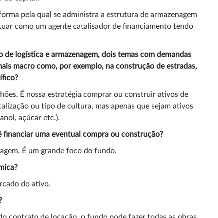
forma pela qual se administra a estrutura de armazenagem
a, atuar como um agente catalisador de financiamento tendo
tão de logística e armazenagem, dois temas com demandas
mais macro como, por exemplo, na construção de estradas,
ífico?
hões. É nossa estratégia comprar ou construir ativos de
alização ou tipo de cultura, mas apenas que sejam ativos
nol, açúcar etc.).
 é financiar uma eventual compra ou construção?
nagem. É um grande foco do fundo.
mica?
rcado do ativo.
?
 do contrato de locação, o fundo pode fazer todas as obras