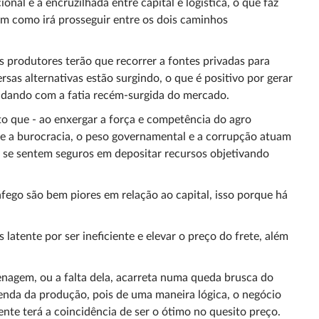
nal é a encruzilhada entre capital e logística, o que faz
m como irá prosseguir entre os dois caminhos
s produtores terão que recorrer a fontes privadas para
rsas alternativas estão surgindo, o que é positivo por gerar
idando com a fatia recém-surgida do mercado.
to que - ao enxergar a força e competência do agro
e a burocracia, o peso governamental e a corrupção atuam
 se sentem seguros em depositar recursos objetivando
áfego são bem piores em relação ao capital, isso porque há
latente por ser ineficiente e elevar o preço do frete, além
enagem, ou a falta dela, acarreta numa queda brusca do
nda da produção, pois de uma maneira lógica, o negócio
nte terá a coincidência de ser o ótimo no quesito preço.