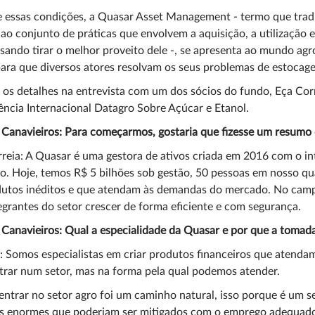
 essas condições, a Quasar Asset Management - termo que traduz
ao conjunto de práticas que envolvem a aquisição, a utilizaçã
visando tirar o melhor proveito dele -, se apresenta ao mundo 
para que diversos atores resolvam os seus problemas de estocag
 os detalhes na entrevista com um dos sócios do fundo, Eça Corr
ncia Internacional Datagro Sobre Açúcar e Etanol.
 Canavieiros: Para começarmos, gostaria que fizesse um resumo
reia: A Quasar é uma gestora de ativos criada em 2016 com o int
. Hoje, temos R$ 5 bilhões sob gestão, 50 pessoas em nosso qu
utos inéditos e que atendam às demandas do mercado. No campo
egrantes do setor crescer de forma eficiente e com segurança.
 Canavieiros: Qual a especialidade da Quasar e por que a toma
: Somos especialistas em criar produtos financeiros que atenda
rar num setor, mas na forma pela qual podemos atender.
entrar no setor agro foi um caminho natural, isso porque é um 
os enormes que poderiam ser mitigados com o emprego adequado 