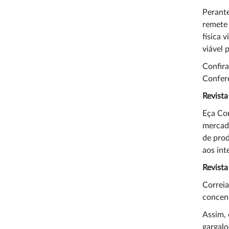
Perante
remete 
física 
viável 
Confira
Conferê
Revista
Eça Cor
mercado
de prod
aos int
Revista
Correia
concent
Assim, 
gargal