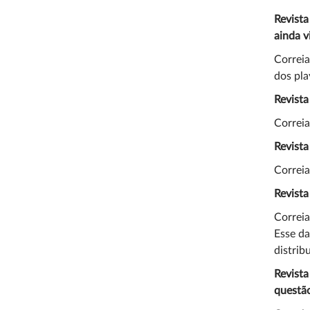
Revista
ainda v
Correia
dos pla
Revista
Correia
Revista
Correia
Revista
Correi
Esse da
distrib
Revista
questã