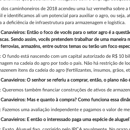
 dos caminhoneiros de 2018 acendeu uma luz vermelha sobre a 
il e identificamos ali um potencial para auxiliar o agro, ou sej
a a deficiência de infraestrutura para armazenagem e logística.
 Canavieiros: Então o foco de vocês para o setor agro é a ques
scas. Sendo assim, vocês pretendem trabalhar de uma maneira 
 ferrovias, armazéns, entre outros temas ou terão um foco espec
: O fundo está nascendo com um capital autorizado de R$ 10 bil
agem na cadeia do agro por todo o país. Não há restrição de loc
azenem itens da cadeia do agro (fertilizantes, insumos, grãos, eta
 Canavieiros: O senhor se referiu a comprar, então, o plano não
a: Queremos também financiar construções de ativos de armaze
a Canavieiros: Mas e quanto à compra? Como funciona essa dinâ
: Fazemos uma avaliação independente e pagamos o valor de me
 Canavieiros: E então o interessado paga uma espécie de aluguel
: Exato. Aluguel fixo, corrigido pelo IPCA anualmente. No prazo