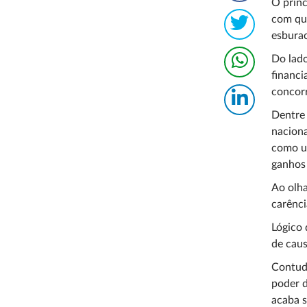
O princ
com que
esbura
Do lado
financi
concorr
Dentre 
naciona
como um
ganhos 
Ao olha
carênci
Lógico 
de caus
Contudo
poder d
acaba s