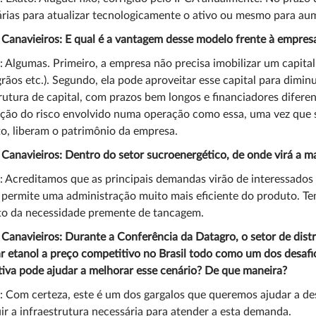
rias para atualizar tecnologicamente o ativo ou mesmo para a
 Canavieiros: E qual é a vantagem desse modelo frente à empres
: Algumas. Primeiro, a empresa não precisa imobilizar um capit
 grãos etc.). Segundo, ela pode aproveitar esse capital para diminu
rutura de capital, com prazos bem longos e financiadores difere
ção do risco envolvido numa operação como essa, uma vez que 
o, liberam o patrimônio da empresa.
 Canavieiros: Dentro do setor sucroenergético, de onde virá a 
: Acreditamos que as principais demandas virão de interessado
permite uma administração muito mais eficiente do produto. Te
to da necessidade premente de tancagem.
 Canavieiros: Durante a Conferência da Datagro, o setor de dis
r etanol a preço competitivo no Brasil todo como um dos desa
tiva pode ajudar a melhorar esse cenário? De que maneira?
: Com certeza, este é um dos gargalos que queremos ajudar a des
ir a infraestrutura necessária para atender a esta demanda.