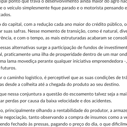
ipal ponto que trava o desenvolvimento ainda maior do agro nacio
 o veículo simplesmente fique parado e o motorista pensando e
cados.
 do capital, com a redução cada ano maior do crédito público, o
ar suas safras. Nesse momento de transição, como é natural, dive
ência, e com o tempo, as mais estruturadas acabaram se consol
essas alternativas surge a participação de fundos de investimen
l, praticamente uma ilha de prosperidade dentro de um mar ond
a lama movediça perante qualquer iniciativa empreendedora -,
futuros.
r o caminho logístico, é perceptível que as suas condições de tr
as desde a colheita até a chegada do produto ao seu destino.
que nessa conjuntura a questão do escoamento talvez seja a mais 
ar perdas por causa da baixa velocidade e dos acidentes.
, principalmente olhando a rentabilidade do produtor, a armaz
e negociação, tanto observando a compra de insumos como a ve
endo fechado às pressas, pagando o preço do dia, o que dificilme