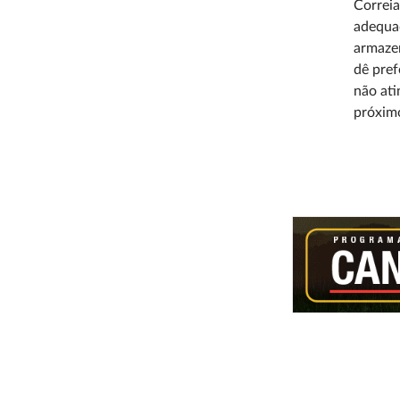
Correia
adequad
armazen
dê pref
não ati
próxim