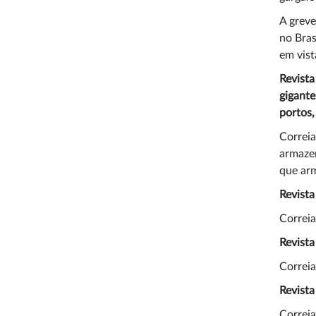
A greve
no Bras
em vist
Revista
gigante
portos,
Correia
armazen
que arm
Revista
Correi
Revist
Correia
Revista
Correia