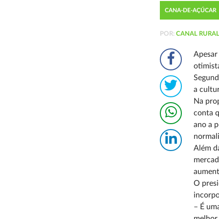
CANA-DE-AÇÚCAR
POR:
CANAL RURA
Apesar 
otimist
Segundo
a cultu
Na prop
conta q
ano a p
normali
Além da
mercad
aument
O presi
incorpo
– É uma
melhor 