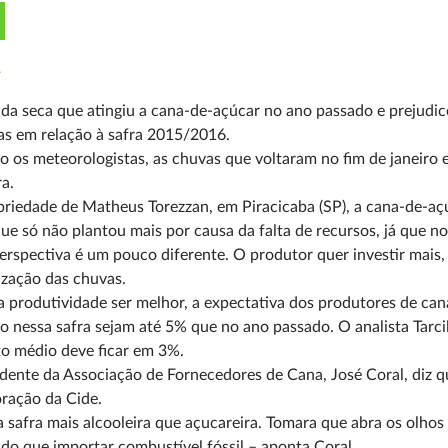
L
da seca que atingiu a cana-de-açúcar no ano passado e prejudic
as em relação à safra 2015/2016.
 os meteorologistas, as chuvas que voltaram no fim de janeir
ra.
riedade de Matheus Torezzan, em Piracicaba (SP), a cana-de-aç
ue só não plantou mais por causa da
falta de recursos, já que 
erspectiva é um pouco diferente. O produtor quer investir mais,
zação das chuvas.
 produtividade ser melhor, a expectativa dos produtores de can
o nessa safra sejam até 5% que no
ano passado. O analista Tarc
o médio deve ficar em 3%.
dente da Associação de Fornecedores de Cana, José Coral, diz 
ração da Cide.
 safra mais alcooleira que açucareira. Tomara que abra os olhos
do que importar combustível fóssil –
aponta Coral.