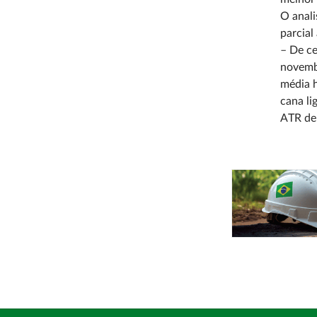
O anali
parcial
– De ce
novemb
média h
cana li
ATR de 