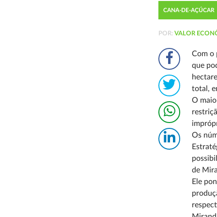
CANA-DE-AÇÚCAR
POR:
VALOR ECON
Com o p
que pod
hectare
total, 
O maior
restriç
imprópr
Os núme
Estraté
possibi
de Mir
Ele pon
produçã
respect
Miranda