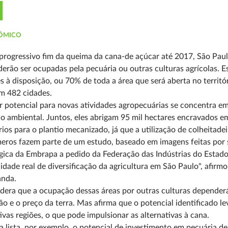
ÔMICO
rogressivo fim da queima da cana-de açúcar até 2017, São Paul
erão ser ocupadas pela pecuária ou outras culturas agrícolas. E
s à disposição, ou 70% de toda a área que será aberta no territó
em 482 cidades.
 potencial para novas atividades agropecuárias se concentra em
ão ambiental. Juntos, eles abrigam 95 mil hectares encravados em
ios para o plantio mecanizado, já que a utilização de colheitadeir
ros fazem parte de um estudo, baseado em imagens feitas por saté
gica da Embrapa a pedido da Federação das Indústrias do Estado
lidade real de diversificação da agricultura em São Paulo", afi
anda.
dera que a ocupação dessas áreas por outras culturas dependerá
o e o preço da terra. Mas afirma que o potencial identificado le
ivas regiões, o que pode impulsionar as alternativas à cana.
 lista, por exemplo, o potencial de investimento em pecuária de