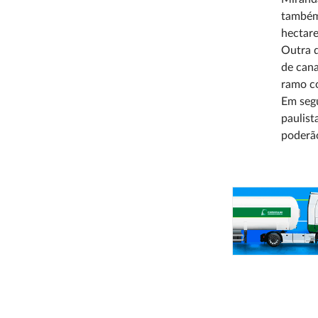
também 
hectare
Outra d
de cana
ramo c
Em segu
paulist
poderão