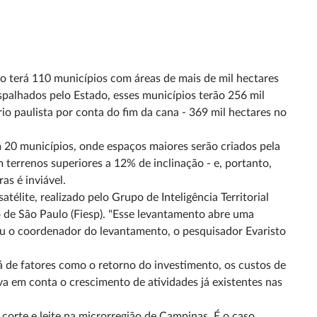
o terá 110 municípios com áreas de mais de mil hectares
spalhados pelo Estado, esses municípios terão 256 mil
rio paulista por conta do fim da cana - 369 mil hectares no
 20 municípios, onde espaços maiores serão criados pela
 terrenos superiores a 12% de inclinação - e, portanto,
as é inviável.
lite, realizado pelo Grupo de Inteligência Territorial
 de São Paulo (Fiesp). "Esse levantamento abre uma
rmou o coordenador do levantamento, o pesquisador Evaristo
 de fatores como o retorno do investimento, os custos de
va em conta o crescimento de atividades já existentes nas
 corte e leite na microrregião de Campinas. É o caso