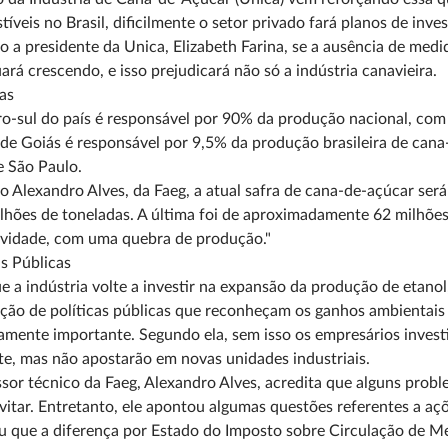
íveis no Brasil, dificilmente o setor privado fará planos de inve
 a presidente da Unica, Elizabeth Farina, se a ausência de medi
ará crescendo, e isso prejudicará não só a indústria canavieira.
as
o-sul do país é responsável por 90% da produção nacional, co
de Goiás é responsável por 9,5% da produção brasileira de cana-
e São Paulo.
 Alexandro Alves, da Faeg, a atual safra de cana-de-açúcar se
lhões de toneladas. A última foi de aproximadamente 62 milhões
ividade, com uma quebra de produção."
as Públicas
e a indústria volte a investir na expansão da produção de etanol
ção de políticas públicas que reconheçam os ganhos ambientais e
mente importante. Segundo ela, sem isso os empresários inves
te, mas não apostarão em novas unidades industriais.
sor técnico da Faeg, Alexandro Alves, acredita que alguns probl
itar. Entretanto, ele apontou algumas questões referentes a açõ
u que a diferença por Estado do Imposto sobre Circulação de Me