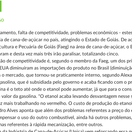
ÃO
amento, falta de competitividade, problemas econômicos - este
ia de cana-de-açúcar no país, atingindo o Estado de Goiás. De 
cultura e Pecuária de Goiás (Faeg) na área de cana-de-açúcar, o 
aram e desta vez mais três irão paralisar, totalizando cinco.
ão de competitividade é, segundo o membro da Faeg, um dos pri
EUA diminuíram as importações do produto no Brasil (diminuiçã
a o mercado, que tornou-se praticamente interno, segundo Alex
asolina, que é subsidiada pelo governo e acaba ficando com o 
ina é o teto até onde o etanol pode aumentar, já que para o co
valor da gasolina. "O etanol acaba levando desvantagem nesse 
z mais trabalhando no vermelho. O custo de produção do etanol
ro Alves aponta que além dos problemas referentes a preço do e
pensar o uso do outro combustível, ainda há outros problemas
as referentes à rápida mecanização, entre outros.
 da Indústria de Cana-de-Açúcar (Unica) vem reforçando essa qu