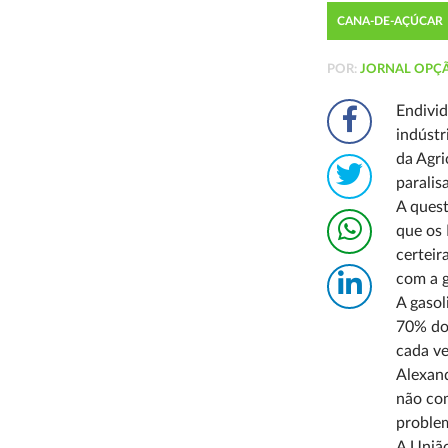
CANA-DE-AÇÚCAR
POR:
JORNAL OPÇ
Endivid
indústr
da Agri
paralis
A quest
que os 
certeir
com a g
A gasol
70% do 
cada ve
Alexand
não com
problem
A União