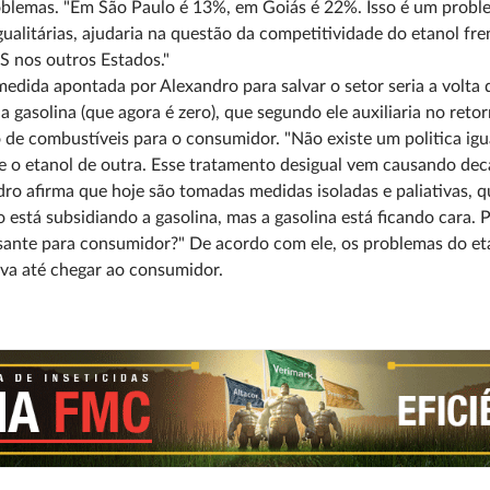
blemas. "Em São Paulo é 13%, em Goiás é 22%. Isso é um probl
ualitárias, ajudaria na questão da competitividade do etanol fr
 nos outros Estados."
edida apontada por Alexandro para salvar o setor seria a volt
da gasolina (que agora é zero), que segundo ele auxiliaria no ret
 de combustíveis para o consumidor. "Não existe um politica igu
e o etanol de outra. Esse tratamento desigual vem causando dec
ro afirma que hoje são tomadas medidas isoladas e paliativas
 está subsidiando a gasolina, mas a gasolina está ficando cara. 
sante para consumidor?" De acordo com ele, os problemas do eta
va até chegar ao consumidor.