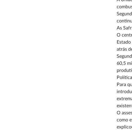
combust
Segundo
continu
As Safr
O centr
Estado 
atrás d
Segundo
60,5 mi
produt
Polític
Para qu
introdu
extrema
existen
O asses
como ev
explico