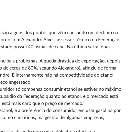
s são alguns dos pontos que vêm causando um declínio na
acordo com Alexandro Alves, assessor técnico da Federação
Estado possui 40 usinas de cana. Na última safra, duas
ncipais problemas. A queda drástica de exportação, depois
o de cerca de 80%, segundo Alexandro), atingiu de forma
andre. E internamente não há competitividade do etanol
preço engessado.
nsumidor só compensa consumir etanol se estiver no máximo
subsídio da Federação quanto ao etanol, e o mercado está
 está mais caro que o preço de mercado."
tanol, e a preferência do consumidor em usar gasolina por
, como climáticos, má gestão de algumas empresas,
estão, dizendo que com o déficit na oferta de