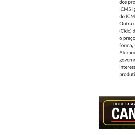
dos pro
ICMS ig
do ICMS
Outra m
(Cide) 
o preço
forma, 
Alexand
governo
interes
produti