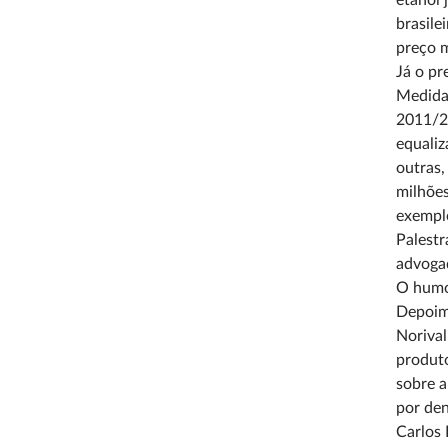
etanol 
brasile
preço m
Já o pr
Medida 
2011/20
equaliz
outras,
milhões
exemplo
Palestr
advogad
O humor
Depoime
Norival
produto
sobre a
por den
Carlos 