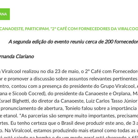
CANA
CANAOESTE, PARTICIPAM, “2º CAFÉ COM FORNECEDORES DA VIRALCOO
A segunda edição do evento reuniu cerca de 200 fornecedo
rnanda Clariano
 Viralcool realizou no dia 23 de maio, o 2º Café com Fornecedor
r e promover a discussão sobre assuntos relevantes pertinent
tro, contou com a presença do presidente do Grupo Viralcool,
na e Sicoob Cocred), do presidente da Canaoeste e Orplana, Ma
srael Bighetti, do diretor da Canaoeste, Luiz Carlos Tasso Júnio
pronunciamento de abertura, Tonielo falou sobre a importância 
e etanol. “As parcerias são sempre muito importantes, precisa
rtes. Eu tenho certeza que o Brasil deve produzir este ano, de 3
o. Na Viralcool, estamos produzindo mais etanol como todas as