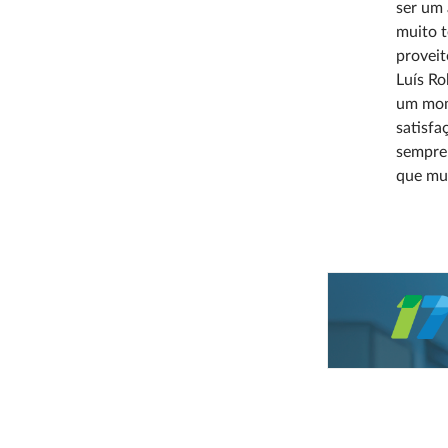
ser um 
muito t
proveit
Luís Ro
um mom
satisf
sempre 
que mui