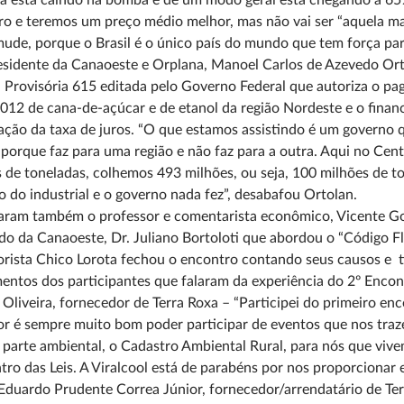
já está caindo na bomba e de um modo geral está chegando a 65%
iro e teremos um preço médio melhor, mas não vai ser “aquela m
ude, porque o Brasil é o único país do mundo que tem força par
esidente da Canaoeste e Orplana, Manoel Carlos de Azevedo Ort
Provisória 615 editada pelo Governo Federal que autoriza o p
12 de cana-de-açúcar e de etanol da região Nordeste e o fina
ação da taxa de juros. “O que estamos assistindo é um governo 
 porque faz para uma região e não faz para a outra. Aqui no Cen
 de toneladas, colhemos 493 milhões, ou seja, 100 milhões de t
 do industrial e o governo nada fez”, desabafou Ortolan.
aram também o professor e comentarista econômico, Vicente Gol
o da Canaoeste, Dr. Juliano Bortoloti que abordou o “Código F
ista Chico Lorota fechou o encontro contando seus causos e ti
ntos dos participantes que falaram da experiência do 2º Enco
 Oliveira, fornecedor de Terra Roxa – “Participei do primeiro 
r é sempre muito bom poder participar de eventos que nos trazem
 parte ambiental, o Cadastro Ambiental Rural, para nós que viv
tro das Leis. A Viralcool está de parabéns por nos proporcionar
Eduardo Prudente Correa Júnior, fornecedor/arrendatário de Te