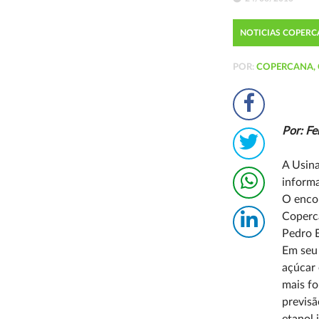
NOTICIAS COPER
POR:
COPERCANA, 
Por:
Fe
A Usina
informa
O encon
Coperca
Pedro E
Em seu 
açúcar 
mais fo
previsã