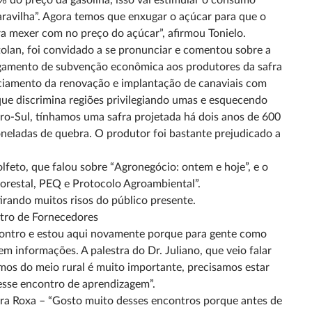
 do preço da gasolina, isso vai estimular o consumo
aravilha”. Agora temos que enxugar o açúcar para que o
a mexer com no preço do açúcar”, afirmou Tonielo.
olan, foi convidado a se pronunciar e comentou sobre a
agamento de subvenção econômica aos produtores da safra
nciamento da renovação e implantação de canaviais com
que discrimina regiões privilegiando umas e esquecendo
tro-Sul, tínhamos uma safra projetada há dois anos de 600
oneladas de quebra. O produtor foi bastante prejudicado a
feto, que falou sobre “Agronegócio: ontem e hoje”, e o
lorestal, PEQ e Protocolo Agroambiental”.
rando muitos risos do público presente.
ntro de Fornecedores
encontro e estou aqui novamente porque para gente como
 informações. A palestra do Dr. Juliano, que veio falar
emos do meio rural é muito importante, precisamos estar
 esse encontro de aprendizagem”.
rra Roxa – “Gosto muito desses encontros porque antes de