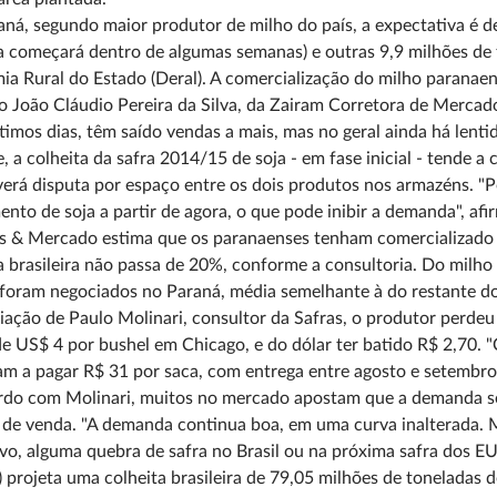
ná, segundo maior produtor de milho do país, a expectativa é de
a começará dentro de algumas semanas) e outras 9,9 milhões de
a Rural do Estado (Deral). A comercialização do milho paranae
 João Cláudio Pereira da Silva, da Zairam Corretora de Mercado
timos dias, têm saído vendas a mais, mas no geral ainda há lent
e, a colheita da safra 2014/15 de soja - em fase inicial - tende 
erá disputa por espaço entre os dois produtos nos armazéns. "P
nto de soja a partir de agora, o que pode inibir a demanda", afi
s & Mercado estima que os paranaenses tenham comercializado 
 brasileira não passa de 20%, conforme a consultoria. Do milh
foram negociados no Paraná, média semelhante à do restante do
iação de Paulo Molinari, consultor da Safras, o produtor perdeu
e US$ 4 por bushel em Chicago, e do dólar ter batido R$ 2,70. 
m a pagar R$ 31 por saca, com entrega entre agosto e setembro. 
do com Molinari, muitos no mercado apostam que a demanda seg
de venda. "A demanda continua boa, em uma curva inalterada. M
vo, alguma quebra de safra no Brasil ou na próxima safra dos 
 projeta uma colheita brasileira de 79,05 milhões de toneladas d