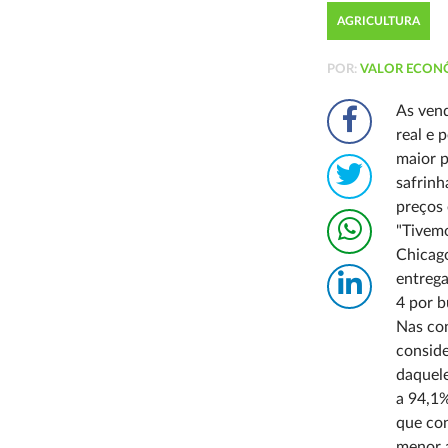
AGRICULTURA
POR:
VALOR ECON
As vend
real e 
maior p
safrinh
preços 
"Tivem
Chicago
entrega
4 por b
Nas con
conside
daquel
a 94,1%
que con
menor á