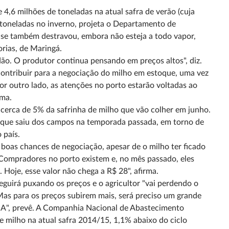
 4,6 milhões de toneladas na atual safra de verão (cuja
 toneladas no inverno, projeta o Departamento de
nse também destravou, embora não esteja a todo vapor,
rias, de Maringá.
idão. O produtor continua pensando em preços altos", diz.
a contribuir para a negociação do milho em estoque, uma vez
or outro lado, as atenções no porto estarão voltadas ao
rma.
cerca de 5% da safrinha de milho que vão colher em junho.
o que saiu dos campos na temporada passada, em torno de
 país.
 boas chances de negociação, apesar de o milho ter ficado
"Compradores no porto existem e, no mês passado, eles
Hoje, esse valor não chega a R$ 28", afirma.
uirá puxando os preços e o agricultor "vai perdendo o
as para os preços subirem mais, será preciso um grande
EUA", prevê. A Companhia Nacional de Abastecimento
e milho na atual safra 2014/15, 1,1% abaixo do ciclo