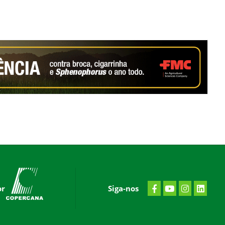
or
Siga-nos