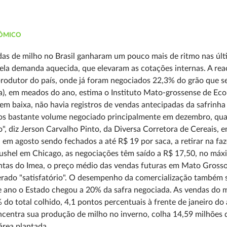
ÔMICO
as de milho no Brasil ganharam um pouco mais de ritmo nas últi
pela demanda aquecida, que elevaram as cotações internas. A re
rodutor do país, onde já foram negociados 22,3% do grão que s
a), em meados do ano, estima o Instituto Mato-grossense de Ec
em baixa, não havia registros de vendas antecipadas da safrinha
os bastante volume negociado principalmente em dezembro, qua
", diz Jerson Carvalho Pinto, da Diversa Corretora de Cereais,
 em agosto sendo fechados a até R$ 19 por saca, a retirar na f
ushel em Chicago, as negociações têm saído a R$ 17,50, no máxi
tas do Imea, o preço médio das vendas futuras em Mato Grosso
rado "satisfatório". O desempenho da comercialização também se
e ano o Estado chegou a 20% da safra negociada. As vendas do
 do total colhido, 4,1 pontos percentuais à frente de janeiro d
centra sua produção de milho no inverno, colha 14,59 milhões
rea plantada.