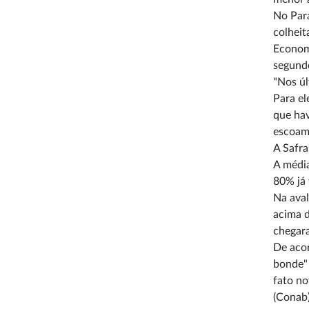
No Para
colheit
Economi
segundo
"Nos úl
Para el
que hav
escoame
A Safra
A média
80% já 
Na aval
acima d
chegara
De acor
bonde" 
fato no
(Conab)