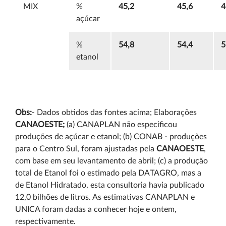
MIX
%
45,2
45,6
4
açúcar
%
54,8
54,4
5
etanol
Obs:
- Dados obtidos das fontes acima; Elaborações
C
ANAOESTE
;
(a) CANAPLAN não especificou
produções de açúcar e etanol; (b) CONAB - produções
para o Centro Sul, foram ajustadas pela
C
ANAOESTE
,
com base em seu levantamento de abril; (c) a produção
total de Etanol foi o estimado pela DATAGRO, mas a
de Etanol Hidratado, esta consultoria havia publicado
12,0 bilhões de litros. As estimativas CANAPLAN e
UNICA foram dadas a conhecer hoje e ontem,
respectivamente.