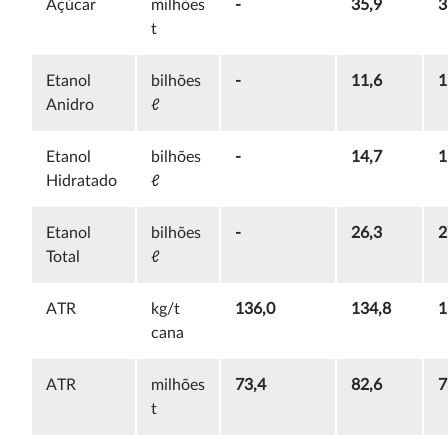
Açúcar
milhões
-
35,9
3
t
Etanol
bilhões
-
11,6
1
Anidro
ℓ
Etanol
bilhões
-
14,7
1
Hidratado
ℓ
Etanol
bilhões
-
26,3
2
Total
ℓ
ATR
kg/t
136,0
134,8
1
cana
ATR
milhões
73,4
82,6
7
t