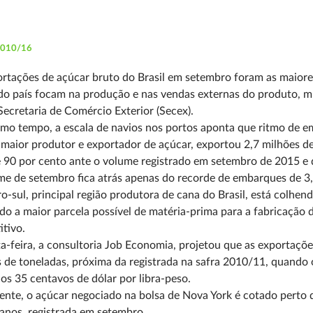
/010/16
ortações de açúcar bruto do Brasil em setembro foram as maio
do país focam na produção e nas vendas externas do produto, m
 Secretaria de Comércio Exterior (Secex).
mo tempo, a escala de navios nos portos aponta que ritmo de e
 maior produtor e exportador de açúcar, exportou 2,7 milhões 
 90 por cento ante o volume registrado em setembro de 2015 e
e de setembro fica atrás apenas do recorde de embarques de 3,
o-sul, principal região produtora de cana do Brasil, está colhen
do a maior parcela possível de matéria-prima para a fabricação
tivo.
a-feira, a consultoria Job Economia, projetou que as exportaçõe
 de toneladas, próxima da registrada na safra 2010/11, quando
cos 35 centavos de dólar por libra-peso.
nte, o açúcar negociado na bolsa de Nova York é cotado perto d
anos, registrada em setembro.