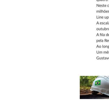
Neste c
milhões
Line up
A escal
outubr
A fila 
pela Re
Ao long
Um mês 
Gustav