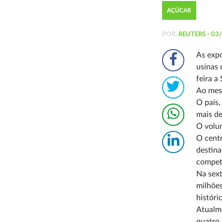
AÇÚCAR
POR:
REUTERS - 03
As exp
usinas 
feira a
Ao mes
O país,
mais de
O volum
O centr
destina
competi
Na sext
milhões
históri
Atualme
quatro 