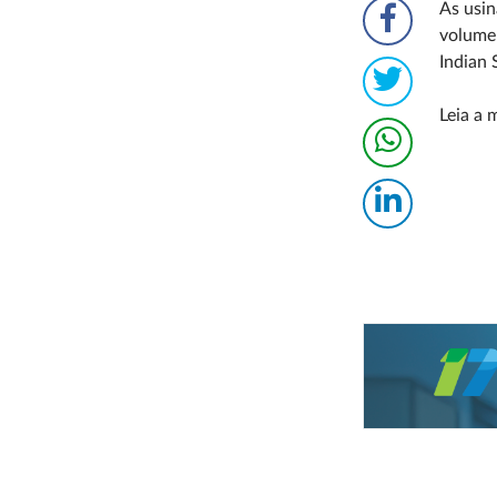
As usin
volume 
Indian 
Leia a 