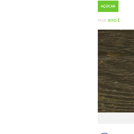
AÇÚCAR
POR:
ISTO É