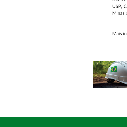
USP; C
Minas G
Mais i