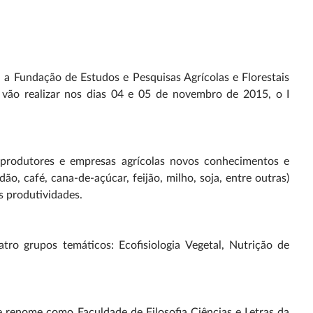
a Fundação de Estudos e Pesquisas Agrícolas e Florestais
a) vão realizar nos dias 04 e 05 de novembro de 2015, o I
 produtores e empresas agrícolas novos conhecimentos e
ão, café, cana-de-açúcar, feijão, milho, soja, entre outras)
s produtividades.
ro grupos temáticos: Ecofisiologia Vegetal, Nutrição de
 de renome como Faculdade de Filosofia Ciências e Letras da