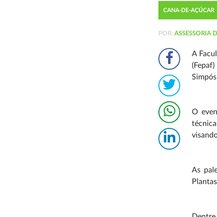
CANA-DE-AÇÚCAR
POR:
ASSESSORIA 
A Facu
(Fepaf)
Simpósi
O even
técnica
visando
As pal
Plantas
Dentre 