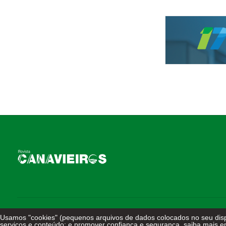
Usamos "cookies" (pequenos arquivos de dados colocados no seu dispo
Todos os direitos reservados - © 2026
serviços e conteúdo; e promover confiança e segurança, saiba mais 