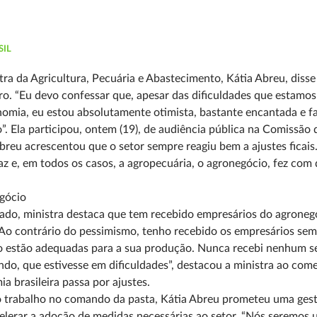
SIL
tra da Agricultura, Pecuária e Abastecimento, Kátia Abreu, diss
iro. “Eu devo confessar que, apesar das dificuldades que estamos 
omia, eu estou absolutamente otimista, bastante encantada e fa
”. Ela participou, ontem (19), de audiência pública na Comissão
breu acrescentou que o setor sempre reagiu bem a ajustes ficais.
faz e, em todos os casos, a agropecuária, o agronegócio, fez com
gócio
ado, ministra destaca que tem recebido empresários do agrone
“Ao contrário do pessimismo, tenho recebido os empresários sem
 estão adequadas para a sua produção. Nunca recebi nenhum set
do, que estivesse em dificuldades”, destacou a ministra ao co
a brasileira passa por ajustes.
 trabalho no comando da pasta, Kátia Abreu prometeu uma gestão
elerar a adoção de medidas necessárias ao setor. “Nós seremos u