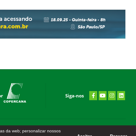
or
Siga-nos
nas da web; personalizar nossos
Criação de Sites
-
Otimização de Sites (SEO)