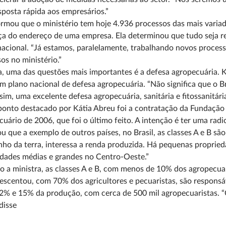
posta rápida aos empresários.”
ormou que o ministério tem hoje 4.936 processos das mais variad
 do endereço de uma empresa. Ela determinou que tudo seja res
nacional. “Já estamos, paralelamente, trabalhando novos process
os no ministério.”
a, uma das questões mais importantes é a defesa agropecuária. K
m plano nacional de defesa agropecuária. “Não significa que o 
sim, uma excelente defesa agropecuária, sanitária e fitossanitár
ponto destacado por Kátia Abreu foi a contratação da Fundação
uário de 2006, que foi o último feito. A intenção é ter uma radio
ou que a exemplo de outros países, no Brasil, as classes A e B 
ho da terra, interessa a renda produzida. Há pequenas proprie
dades médias e grandes no Centro-Oeste.”
 a ministra, as classes A e B, com menos de 10% dos agropecuar
rescentou, com 70% dos agricultores e pecuaristas, são responsá
2% e 15% da produção, com cerca de 500 mil agropecuaristas. “
 disse