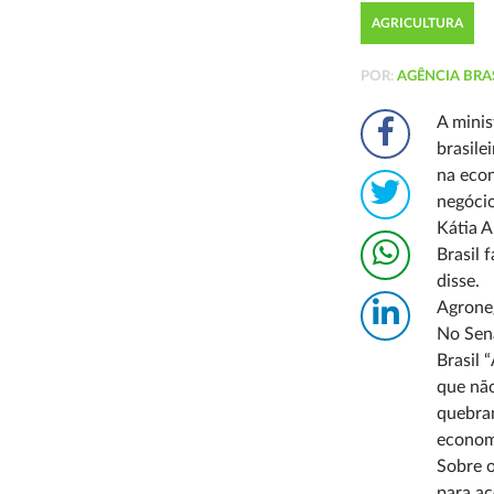
AGRICULTURA
POR:
AGÊNCIA BRA
A minis
brasile
na econ
negócio
Kátia A
Brasil 
disse.
Agrone
No Sen
Brasil 
que não
quebran
economi
Sobre o
para ac