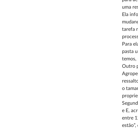
uma res
Ela inf
mudança
tarefa 
process
Para el
pasta u
temos, 
Outro 
Agropec
ressalt
o taman
proprie
Segundo
e E, ac
entre 1
estão”,