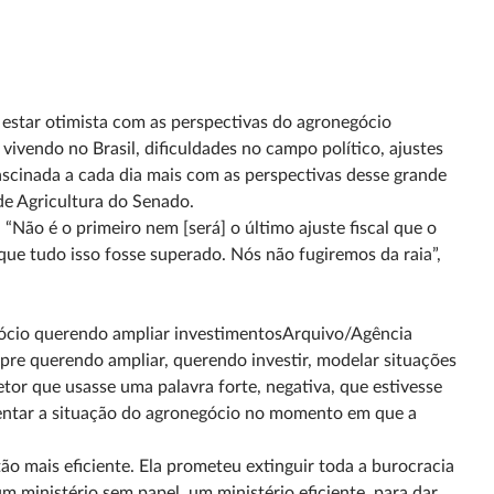
e estar otimista com as perspectivas do agronegócio
vivendo no Brasil, dificuldades no campo político, ajustes
scinada a cada dia mais com as perspectivas desse grande
 de Agricultura do Senado.
 “Não é o primeiro nem [será] o último ajuste fiscal que o
 que tudo isso fosse superado. Nós não fugiremos da raia”,
gócio querendo ampliar investimentosArquivo/Agência
pre querendo ampliar, querendo investir, modelar situações
or que usasse uma palavra forte, negativa, que estivesse
mentar a situação do agronegócio no momento em que a
 mais eficiente. Ela prometeu extinguir toda a burocracia
m ministério sem papel, um ministério eficiente, para dar