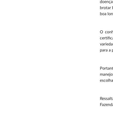
doenças
brotar 
boa lon
O conh
certifi
varied
para a 
Portan
manejo 
escolha
Ressal
Fazenda