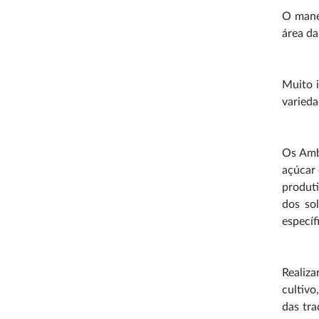
O mane
área da
Muito i
varieda
Os Ambi
açúcar 
produti
dos so
específ
Realiz
cultivo
das tra