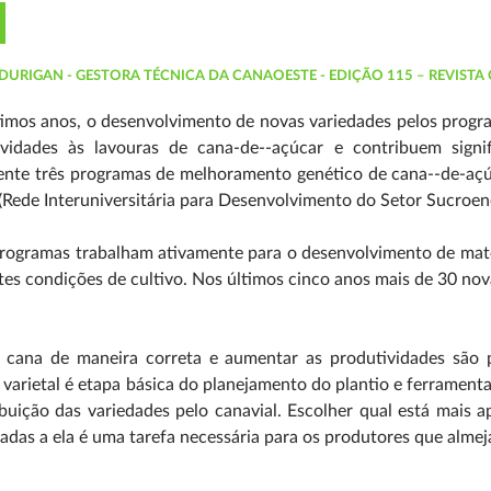
DURIGAN - GESTORA TÉCNICA DA CANAOESTE - EDIÇÃO 115 – REVISTA
timos anos, o desenvolvimento de novas variedades pelos prog
ividades às lavouras de cana-de--açúcar e contribuem signi
nte três programas de melhoramento genético de cana--de-açúc
(Rede Interuniversitária para Desenvolvimento do Setor Sucroene
rogramas trabalham ativamente para o desenvolvimento de mater
tes condições de cultivo. Nos últimos cinco anos mais de 30 nov
r cana de maneira correta e aumentar as produtividades são p
varietal é etapa básica do planejamento do plantio e ferrament
ibuição das variedades pelo canavial. Escolher qual está mais
das a ela é uma tarefa necessária para os produtores que almej