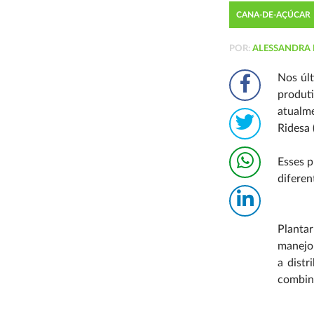
CANA-DE-AÇÚCAR
POR:
ALESSANDRA 
Nos úl
produt
atualme
Ridesa 
Esses p
diferen
Planta
manejo 
a distr
combina