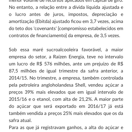
menor volume de recursos aplicados em capital de giro.
No entanto, a relação entre a dívida líquida ajustada e
o lucro antes de juros, impostos, depreciação e
amortização (Ebitda) ajustado ficou em 3,7 vezes, acima
do teto dos 'covenants' [compromisso estabelecidos em
contratos de financiamento] da empresa, de 3,5 vezes.
Sob essa maré sucroalcooleira favorável, a maior
empresa do setor, a Raízen Energia, teve no intervalo
um lucro de R$ 576 milhões, ante um prejuízo de R$
87,5 milhões de igual trimestre da safra anterior, a
2014/15. No trimestre, a empresa, também controlada
pela petroleira anglo­holandesa Shell, vendeu açúcar a
preços 39% mais elevados que em igual intervalo de
2015/16 e o etanol, com alta de 21,2%. A maior parte
do açúcar que será exportado em 2016/17 já está
também vendida a preços 25% mais elevados que os da
safra atual.
Para as que já registravam ganhos, a alta do açúcar e