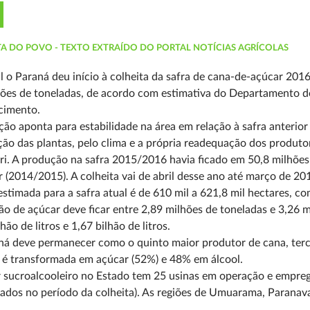
TA DO POVO - TEXTO EXTRAÍDO DO PORTAL NOTÍCIAS AGRÍCOLAS
l o Paraná deu início à colheita da safra de cana-de-açúcar 20
ões de toneladas, de acordo com estimativa do Departamento de 
cimento.
ção aponta para estabilidade na área em relação à safra anter
ão das plantas, pelo clima e a própria readequação dos produt
i. A produção na safra 2015/2016 havia ficado em 50,8 milhões 
r (2014/2015). A colheita vai de abril desse ano até março de 20
estimada para a safra atual é de 610 mil a 621,8 mil hectares, c
o de açúcar deve ficar entre 2,89 milhões de toneladas e 3,26 m
hão de litros e 1,67 bilhão de litros.
á deve permanecer como o quinto maior produtor de cana, terce
 é transformada em açúcar (52%) e 48% em álcool.
 sucroalcooleiro no Estado tem 25 usinas em operação e emprega
ados no período da colheita). As regiões de Umuarama, Paranav
.