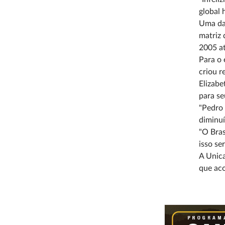
global 
Uma das
matriz 
2005 a
Para o 
criou r
Elizabe
para se
"Pedro 
diminuí
"O Bras
isso ser
A Unica
que ac