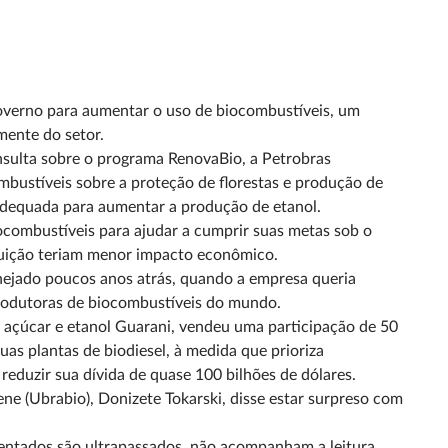
overno para aumentar o uso de biocombustíveis, um
ente do setor.
sulta sobre o programa RenovaBio, a Petrobras
ustíveis sobre a proteção de florestas e produção de
 adequada para aumentar a produção de etanol.
ocombustíveis para ajudar a cumprir suas metas sob o
buição teriam menor impacto econômico.
nejado poucos anos atrás, quando a empresa queria
 produtoras de biocombustíveis do mundo.
e açúcar e etanol Guarani, vendeu uma participação de 50
as plantas de biodiesel, à medida que prioriza
reduzir sua dívida de quase 100 bilhões de dólares.
ene (Ubrabio), Donizete Tokarski, disse estar surpreso com
sentados são ultrapassados, não acompanham a leitura