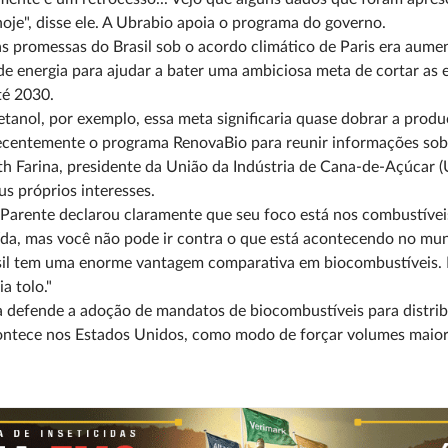
hoje", disse ele. A Ubrabio apoia o programa do governo.
 promessas do Brasil sob o acordo climático de Paris era aume
de energia para ajudar a bater uma ambiciosa meta de cortar as 
té 2030.
etanol, por exemplo, essa meta significaria quase dobrar a produ
ecentemente o programa RenovaBio para reunir informações sob
th Farina, presidente da União da Indústria de Cana-de-Açúcar (
us próprios interesses.
Parente declarou claramente que seu foco está nos combustívei
da, mas você não pode ir contra o que está acontecendo no mund
il tem uma enorme vantagem comparativa em biocombustíveis. É
ia tolo."
 defende a adoção de mandatos de biocombustíveis para distribu
ontece nos Estados Unidos, como modo de forçar volumes maior