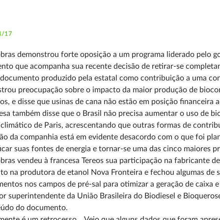
4/17
bras demonstrou forte oposição a um programa liderado pelo g
nto que acompanha sua recente decisão de retirar-se completam
documento produzido pela estatal como contribuição a uma con
trou preocupação sobre o impacto da maior produção de biocomb
os, e disse que usinas de cana não estão em posição financeira
sa também disse que o Brasil não precisa aumentar o uso de bi
climático de Paris, acrescentando que outras formas de contri
ão da companhia está em evidente desacordo com o que foi pla
ficar suas fontes de energia e tornar-se uma das cinco maiores
bras vendeu à francesa Tereos sua participação na fabricante d
to na produtora de etanol Nova Fronteira e fechou algumas de su
mentos nos campos de pré-sal para otimizar a geração de caixa e 
or superintendente da União Brasileira do Biodiesel e Bioqueros
eúdo do documento.
zmente é um retrocesso... Vejo que alguns dados que foram apre