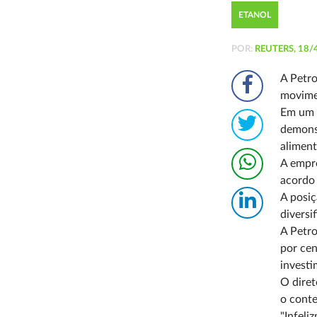
ETANOL
POR:
REUTERS, 18/
A Petro
movime
Em um 
demons
aliment
A empre
acordo 
A posiç
diversi
A Petro
por cen
investi
O diret
o cont
"Infeli