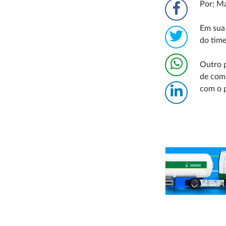
Por: M
Em sua 
do time
Outro p
de com
com o p