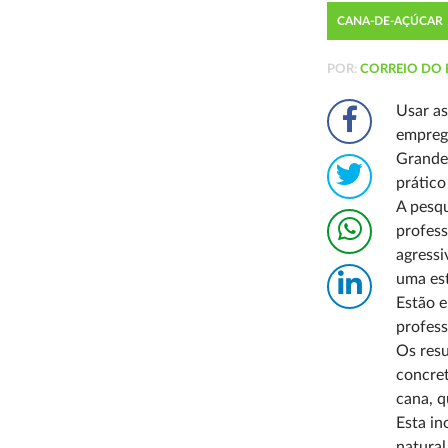
CANA-DE-AÇÚCAR
POR:
CORREIO DO 
Usar as
empregá
Grande
prátic
A pesqu
profess
agressi
uma est
Estão e
profess
Os resu
concret
cana, q
Esta in
natural