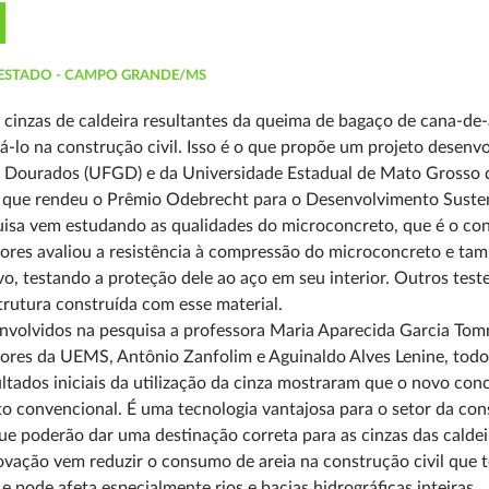
ESTADO - CAMPO GRANDE/MS
 cinzas de caldeira resultantes da queima de bagaço de cana-de-
-lo na construção civil. Isso é o que propõe um projeto desenvo
 Dourados (UFGD) e da Universidade Estadual de Mato Grosso d
o que rendeu o Prêmio Odebrecht para o Desenvolvimento Suste
isa vem estudando as qualidades do microconcreto, que é o concr
ores avaliou a resistência à compressão do microconcreto e t
vo, testando a proteção dele ao aço em seu interior. Outros test
rutura construída com esse material.
nvolvidos na pesquisa a professora Maria Aparecida Garcia Tom
ores da UEMS, Antônio Zanfolim e Aguinaldo Alves Lenine, todo
ltados iniciais da utilização da cinza mostraram que o novo co
o convencional. É uma tecnologia vantajosa para o setor da cons
ue poderão dar uma destinação correta para as cinzas das caldei
ovação vem reduzir o consumo de areia na construção civil que 
 e pode afeta especialmente rios e bacias hidrográficas inteiras.