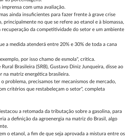
 à imprensa com uma avaliação.
s ainda insuficientes para fazer frente à grave crise
o, principalmente no que se refere ao etanol e à biomassa,
m a recuperação da competitividade do setor e um ambiente
 que a medida atenderá entre 20% e 30% de toda a cana
exemplo, por isso chamo de esmola", critica.
ural Brasileira (SRB), Gustavo Diniz Junqueira, disse ao
 na matriz energética brasileira.
ver o problema, precisamos ter mecanismos de mercado,
m critérios que restabeleçam o setor", completa
 destacou a retomada da tributação sobre a gasolina, para
a a definição da agroenergia na matriz do Brasil, algo
nte.
m o etanol, a fim de que seja aprovada a mistura entre os