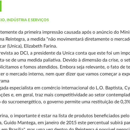
IO, INDÚSTRIA E SERVIÇOS
temente da primeira impressão causada após o anúncio do Minis
a Reintegra, a medida "não movimentará diretamente o mercado 
ar (Unica), Elizabeth Farina.
evista ao DCI, a presidente da Unica conta que este foi um impo
ta-se de uma medida paliativa. Devido à dimensão da crise, o set
licitamos e fomos atendidos. Embora seja relevante, o fato de 
er o mercado interno, nem quer dizer que vamos começar a export
rama
ada especialista em comércio internacional do L.O. Baptista, Cy
ções e, em geral, traz mais competitividade ao setor contemplad
 do sucroenergético, o governo permite uma restituição de 0,3% 
rina, o importante é estar na lista de produtos beneficiados pel
, Guido Mantega, em janeiro de 2015 este percentual subirá pa
 em Brasília", mas uma vez dentro do Reintegra é possível negoc