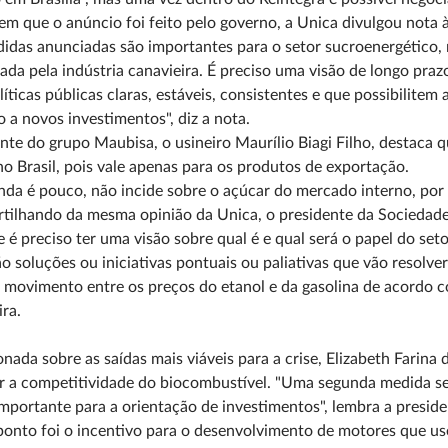
em que o anúncio foi feito pelo governo, a Unica divulgou nota
idas anunciadas são importantes para o setor sucroenergético, ma
ada pela indústria canavieira. É preciso uma visão de longo praz
íticas públicas claras, estáveis, consistentes e que possibilite
o a novos investimentos", diz a nota.
nte do grupo Maubisa, o usineiro Maurílio Biagi Filho, destaca
o Brasil, pois vale apenas para os produtos de exportação.
inda é pouco, não incide sobre o açúcar do mercado interno, por 
ilhando da mesma opinião da Unica, o presidente da Sociedade R
 é preciso ter uma visão sobre qual é e qual será o papel do setor
o soluções ou iniciativas pontuais ou paliativas que vão resol
movimento entre os preços do etanol e da gasolina de acordo co
ra.
nada sobre as saídas mais viáveis para a crise, Elizabeth Farina
r a competitividade do biocombustível. "Uma segunda medida seri
mportante para a orientação de investimentos", lembra a preside
onto foi o incentivo para o desenvolvimento de motores que use