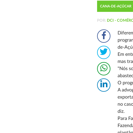
CANA-DE-AÇÚCAR
POR:
DCI - COMÉRC
Diferen
program
de-Açúc
Em entr
mas tra
"Nós so
abastec
O prog
A advog
exporta
no caso
diz.
Para Fa
Fazenda
plantão