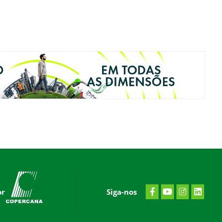
or
Siga-nos