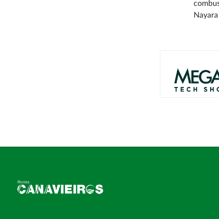
combust
Nayara