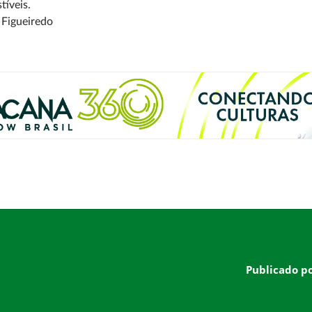
íveis.
 Figueiredo
Publicado p