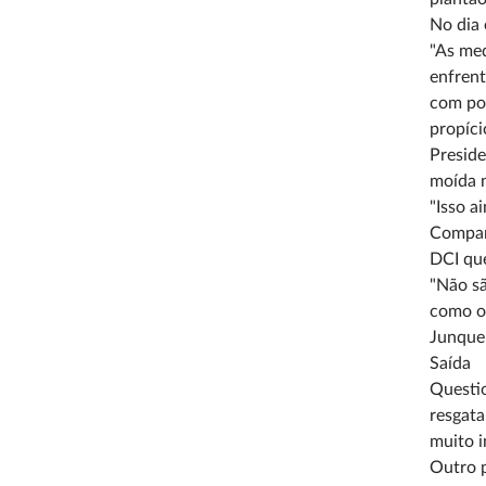
No dia 
"As med
enfrent
com pol
propíci
Preside
moída n
"Isso a
Compart
DCI que
"Não sã
como o 
Junquei
Saída
Questio
resgata
muito i
Outro p