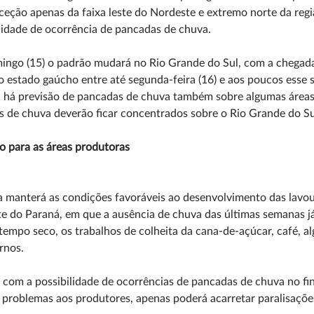
eção apenas da faixa leste do Nordeste e extremo norte da re
lidade de ocorrência de pancadas de chuva.
ngo (15) o padrão mudará no Rio Grande do Sul, com a chegada 
o estado gaúcho entre até segunda-feira (16) e aos poucos esse 
 há previsão de pancadas de chuva também sobre algumas áreas
 de chuva deverão ficar concentrados sobre o Rio Grande do Su
o para as áreas produtoras
 manterá as condições favoráveis ao desenvolvimento das lavour
e do Paraná, em que a ausência de chuva das últimas semanas já
empo seco, os trabalhos de colheita da cana-de-açúcar, café, a
rnos.
om a possibilidade de ocorrências de pancadas de chuva no fin
 problemas aos produtores, apenas poderá acarretar paralisaçõ